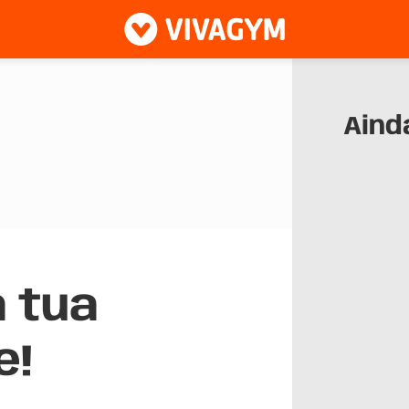
Aind
à tua
e!