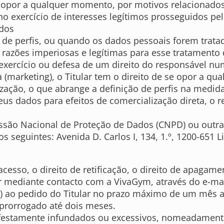
se opor a qualquer momento, por motivos relacionados
o exercício de interesses legítimos prosseguidos pe
ados
de perfis, ou quando os dados pessoais forem tratado
 razões imperiosas e legítimas para esse tratamento 
, exercício ou defesa de um direito do responsável n
ta (marketing), o Titular tem o direito de se opor a
lização, o que abrange a definição de perfis na medi
seus dados para efeitos de comercialização direta, o
ssão Nacional de Proteção de Dados (CNPD) ou outra
seguintes: Avenida D. Carlos I, 134, 1.º, 1200-651 L
acesso, o direito de retificação, o direito de apagamen
ar mediante contacto com a VivaGym, através do e-ma
os) ao pedido do Titular no prazo máximo de um mês 
prorrogado até dois meses.
festamente infundados ou excessivos, nomeadamente 