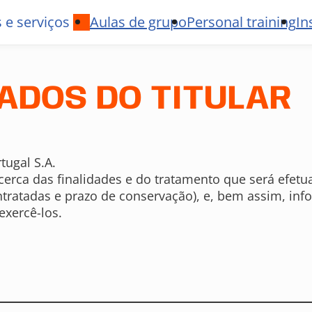
 e serviços
Aulas de grupo
Personal training
In
ADOS DO TITULAR
tugal S.A.
acerca das finalidades e do tratamento que será efe
ntratadas e prazo de conservação), e, bem assim, in
xercê-los.