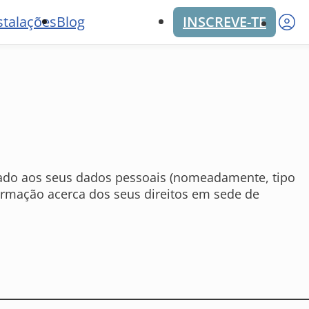
M
stalações
Blog
INSCREVE-TE
tuado aos seus dados pessoais (nomeadamente, tipo
formação acerca dos seus direitos em sede de