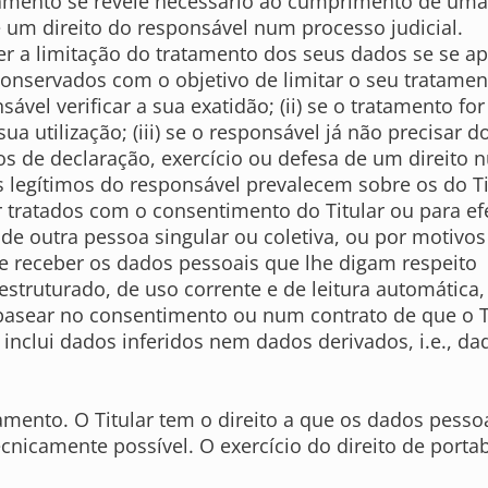
amento se revele necessário ao cumprimento de uma o
e um direito do responsável num processo judicial.
ter a limitação do tratamento dos seus dados se se ap
nservados com o objetivo de limitar o seu tratamento
el verificar a sua exatidão; (ii) se o tratamento for
ua utilização; (iii) se o responsável já não precisar 
s de declaração, exercício ou defesa de um direito nu
os legítimos do responsável prevalecem sobre os do T
r tratados com o consentimento do Titular ou para ef
 de outra pessoa singular ou coletiva, ou por motivos
 de receber os dados pessoais que lhe digam respeito
truturado, de uso corrente e de leitura automática, 
basear no consentimento ou num contrato de que o Titu
 inclui dados inferidos nem dados derivados, i.e., 
amento. O Titular tem o direito a que os dados pesso
cnicamente possível. O exercício do direito de portab