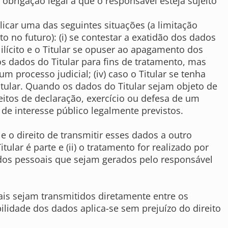
brigação legal a que o responsável esteja sujeito
licar uma das seguintes situações (a limitação
 no futuro): (i) se contestar a exatidão dos dados
 ilícito e o Titular se opuser ao apagamento dos
dos dados do Titular para fins de tratamento, mas
m processo judicial; (iv) caso o Titular se tenha
itular. Quando os dados do Titular sejam objeto de
eitos de declaração, exercício ou defesa de um
 de interesse público legalmente previstos.
e o direito de transmitir esses dados a outro
lar é parte e (ii) o tratamento for realizado por
dados pessoais que sejam gerados pelo responsável
ais sejam transmitidos diretamente entre os
ilidade dos dados aplica-se sem prejuízo do direito