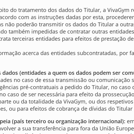
to do tratamento dos dados do Titular, a VivaGym re
 acordo com as instruções dadas por esta, proceder
as não poderão transmitir os dados do Titular a out
tando também impedidas de contratar outras entidade
ta terceiras entidades para efeitos de prestação de
formação acerca das entidades subcontratadas, por fa
os dados (entidades a quem os dados podem ser com
dades no caso de essa transmissão ou comunicação s
ligências pré-contratuais a pedido do Titular, no ca
 no caso de ser necessária para efeito da prossecuçã
rte ou da totalidade da VivaGym, ou dos respetivos a
, ou para efeitos de cobrança de dívidas do Titular
ia (país terceiro ou organização internacional):
em 
nvolver a sua transferência para fora da União Euro