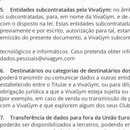
5. Entidades subcontratadas pela VivaGym:
no âmbi
si subcontratadas, para, em nome da VivaGym, e de
com o disposto na lei. Estas entidades subcontratad
previamente e por escrito, autorização para tal, es
emissão do presente documento, a VivaGym subcontra
tecnológicos e informáticos. Caso pretenda obter in
dados.pessoais@vivagym.com
6. Destinatários ou categorias de destinatários d
poderá transmitir ou comunicar dados a outras enti
estabelecido entre o Titular e a VivaGym, ou para di
obrigação jurídica a que a VivaGym esteja sujeita ou
(por exemplo, em caso de venda ou transmissão de pa
com a VivaGym e que explorem algum dos seus Clubes
7. Transferência de dados para fora da União Europe
poderão ser disponibilizados a terceiros, podendo e