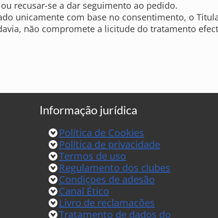
s ou recusar-se a dar seguimento ao pedido.
ado unicamente com base no consentimento, o Titular
davia, não compromete a licitude do tratamento ef
Informação jurídica
Política de Cookies
Política de privacidade
Termos de uso
Regulamento dos clubes
Condiçoes de adesão
Canal Ético
Livro de reclamacões
Tratamento de dados do