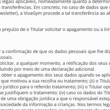
s legais aplicáveis, nomeadamente quanto à determin
is transferências. Em concreto, no caso de dados que
wsletter), a VivaGym procede a tal transferência ao 
prejuízo de o Titular solicitar o apagamento ou a l
ter a confirmação de que os dados pessoais que lhe d
ssoais.
 solicitar, a qualquer momento, a retificação dos seu
luindo por meio de uma declaração adicional.
de obter o apagamento dos seus dados quando se apli
 que motivou a sua recolha ou tratamento; (ii) o Titu
urídico para o referido tratamento; (iii) o Titular o
e justifiquem o tratamento; (iv) caso os dados do Tit
e uma obrigação jurídica a que o responsável esteja 
 sociedade da informação a crianças. Nos termos lega