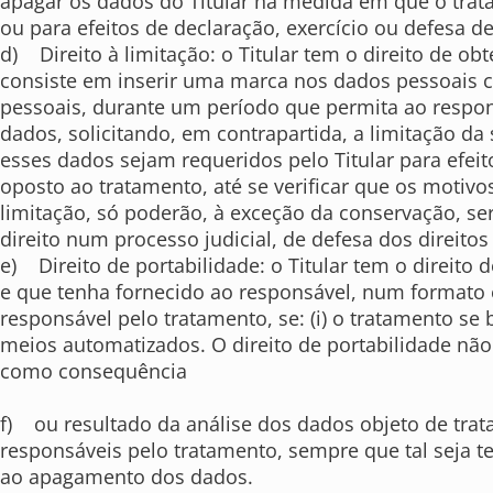
apagar os dados do Titular na medida em que o trat
ou para efeitos de declaração, exercício ou defesa d
d) Direito à limitação: o Titular tem o direito de ob
consiste em inserir uma marca nos dados pessoais co
pessoais, durante um período que permita ao responsáv
dados, solicitando, em contrapartida, a limitação da s
esses dados sejam requeridos pelo Titular para efeito
oposto ao tratamento, até se verificar que os motiv
limitação, só poderão, à exceção da conservação, se
direito num processo judicial, de defesa dos direitos
e) Direito de portabilidade: o Titular tem o direito
e que tenha fornecido ao responsável, num formato es
responsável pelo tratamento, se: (i) o tratamento se 
meios automatizados. O direito de portabilidade não
como consequência
f) ou resultado da análise dos dados objeto de trat
responsáveis pelo tratamento, sempre que tal seja te
ao apagamento dos dados.