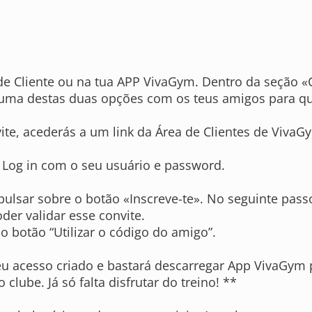
a de Cliente ou na tua APP VivaGym. Dentro da seção
r uma destas duas opções com os teus amigos para q
vite, acederás a um link da Área de Clientes de VivaG
 Log in com o seu usuário e password.
ulsar sobre o botão «Inscreve-te». No seguinte passo
er validar esse convite.
o botão “Utilizar o código do amigo”.
eu acesso criado e bastará descarregar App VivaGym 
lube. Já só falta disfrutar do treino! **