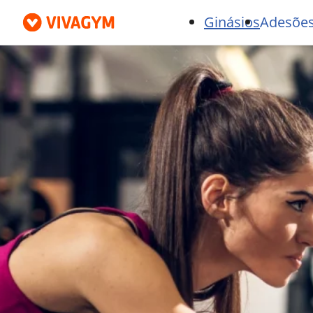
Ginásios
Adesões