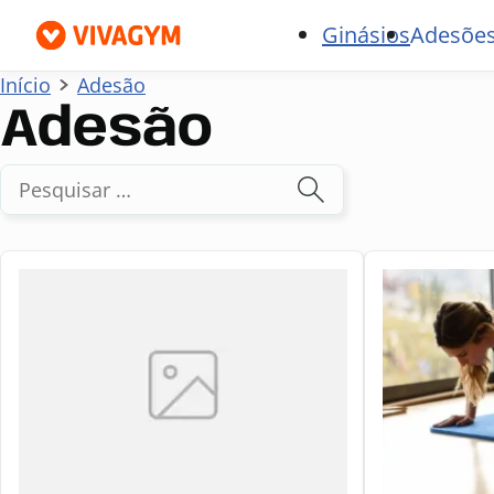
Ginásios
Adesões
Início
Adesão
Adesão