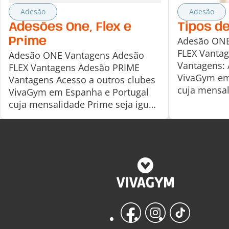
Adesão
Adesão
Adesões One, Flex e
Tipos d
Adesão ONE
Prime
FLEX Vanta
Adesão ONE Vantagens Adesão
Vantagens: 
FLEX Vantagens Adesão PRIME
VivaGym em
Vantagens Acesso a outros clubes
cuja mensal
VivaGym em Espanha e Portugal
ou inferior
cuja mensalidade Prime seja igual
do teu club
ou inferior à mensalidade Prime
restantes c
do teu clube.Para aceder aos
mensalidade
restantes clubes da Península com
clube, pode
mensalidades superiores à do teu
200, e para
clube, podes adquirir o Passaporte
[…]
200, e para aceder aos clubes das
[…]
Facebook
Instagram
TikTok