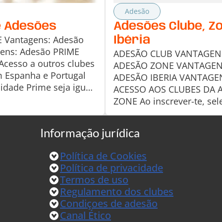
Adesão
e Adesões
Adesões Clube, Z
 Vantagens: Adesão
Ibéria
gens: Adesão PRIME
ADESÃO CLUB VANTAGEN
Acesso a outros clubes
ADESÃO ZONE VANTAGE
 Espanha e Portugal
ADESÃO IBERIA VANTAGE
idade Prime seja igual
ACESSO AOS CLUBES DA 
 à mensalidade Prime
ZONE Ao inscrever-te, sel
e.Para aceder aos
o teu clube principal e pa
lubes da Península com
adesão Zone com acesso 
Informação jurídica
s superiores à do teu
vários clubes. Poderás co
s adquirir o Passaporte
mais abaixo os clubes a q
Política de Cookies
 aceder aos clubes das
acesso da acordo com o t
Política de privacidade
Níveis de Zona Região Cen
Termos de uso
Aveiro, Coimbra, […]
Regulamento dos clubes
Condiçoes de adesão
Canal Ético