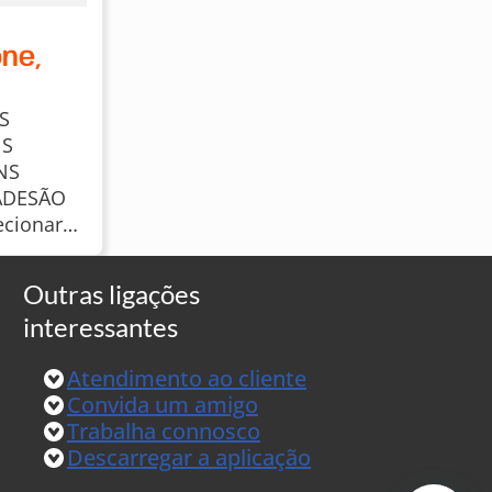
one,
S
NS
NS
ADESÃO
ecionarás
garád a
para
Outras ligações
nsultar
interessantes
ue tens
eu clube:
Atendimento ao cliente
tro:
Convida um amigo
Trabalha connosco
Descarregar a aplicação