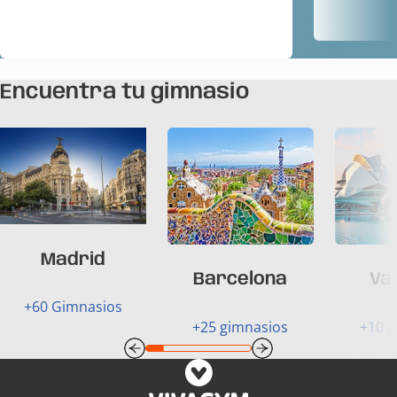
Encuentra tu gimnasio
Madrid
Barcelona
Va
+60 Gimnasios
+25 gimnasios
+10 g