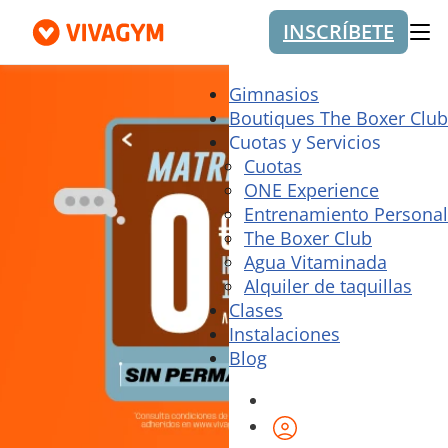
INSCRÍBETE
Me
Gimnasios
Boutiques The Boxer Club
Cuotas y Servicios
Cuotas
ONE Experience
Entrenamiento Personal
The Boxer Club
Agua Vitaminada
Alquiler de taquillas
Clases
Instalaciones
Blog
Área de cliente