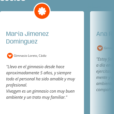
Maria Jimenez
Ana 
Dominguez
Gimnas
Gimnasio Loreto, Cádiz
"Estoy fel
a día en 
"Llevo en el gimnasio desde hace
ejercitas 
aproximadamente 5 años, y siempre
mente y es
todo el personal ha sido amable y muy
ambiente 
profesional.
compañer
Vivagym es un gimnasio con muy buen
ambiente y un trato muy familiar."