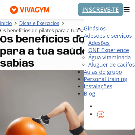
INSCREVE-TE
Me
Início
Dicas e Exercícios
Ginásios
Os benefícios do pilates para a tua saúde que não sabias
Adesões e serviços
Os benefícios do pilates
Adesões
ONE Experience
para a tua saúde que não
Água vitaminada
sabias
Aluguer de cacifos
Aulas de grupo
Personal training
Instalações
Blog
Área de cli