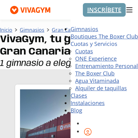
INSCRÍBETE
Me
Gimnasios
Inicio
Gimnasios
Gran Canaria
Agüimes
Boutiques The Boxer Club
VivaGym, tu gimnasio en
Cuotas y Servicios
Gran Canaria Agüimes
Cuotas
ONE Experience
1 gimnasio a elegir
Entrenamiento Personal
The Boxer Club
Agua Vitaminada
Alquiler de taquillas
Clases
Instalaciones
Blog
Área de cliente