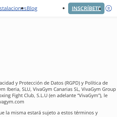
M
stalaciones
Blog
INSCRÍBETE
cidad y Protección de Datos (RGPD) y Política de
l Gym Iberia, SLU, VivaGym Canarias SL, VivaGym Group
oxing Fight Club, S.L.U (en adelante “VivaGym”), le
vivagym.com
ue la misma estará sujeto a estos términos y