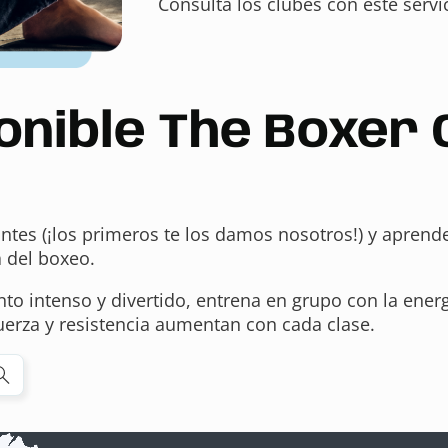
Consulta los clubes con este serv
onible The Boxer 
antes (¡los primeros te los damos nosotros!) y aprend
a del boxeo.
to intenso y divertido, entrena en grupo con la ener
erza y resistencia aumentan con cada clase.