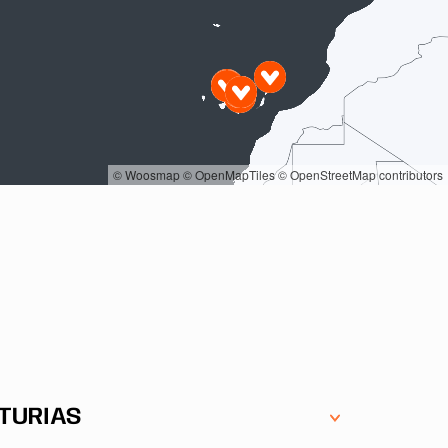
© Woosmap
© OpenMapTiles
© OpenStreetMap contributors
TURIAS