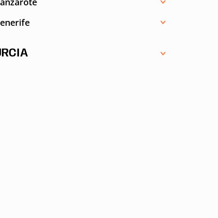
anzarote
enerife
RCIA