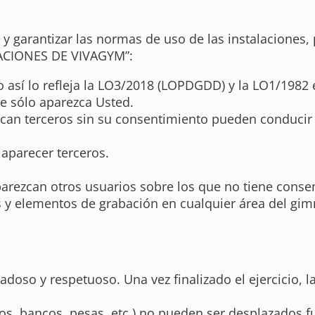
os y garantizar las normas de uso de las instalacion
ACIONES DE VIVAGYM”:
así lo refleja la LO3/2018 (LOPDGDD) y la LO1/1982 e
e sólo aparezca Usted.
zcan terceros sin su consentimiento pueden conducir 
 aparecer terceros.
aparezcan otros usuarios sobre los que no tiene conse
os y elementos de grabación en cualquier área del gimn
dadoso y respetuoso. Una vez finalizado el ejercicio
s, bancos, pesas, etc.) no pueden ser desplazados fu