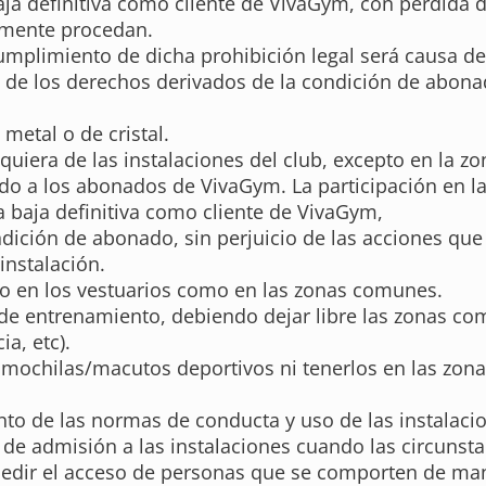
baja definitiva como cliente de VivaGym, con pérdida 
almente procedan.
umplimiento de dicha prohibición legal será causa de
 de los derechos derivados de la condición de abonad
metal o de cristal.
uiera de las instalaciones del club, excepto en la 
vado a los abonados de VivaGym. La participación en 
a baja definitiva como cliente de VivaGym,
ndición de abonado, sin perjuicio de las acciones qu
instalación.
to en los vestuarios como en las zonas comunes.
 de entrenamiento, debiendo dejar libre las zonas co
a, etc).
n mochilas/macutos deportivos ni tenerlos en las zon
to de las normas de conducta y uso de las instalaci
de admisión a las instalaciones cuando las circunsta
mpedir el acceso de personas que se comporten de man