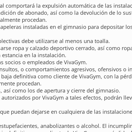
al comportará la expulsión automática de las instalac
dición de abonado, así como la devolución de lo sust
egalmente procedan.
papeleras instaladas en el gimnasio para depositar l
lectivas debe utilizarse al menos una toalla.
sarse ropa y calzado deportivo cerrado, así como rop
estancia en la instalación.
más socios o empleados de VivaGym.
 insultos, o comportamientos agresivos, ofensivos o 
a baja definitiva como cliente de VivaGym, con la pér
almente procedan.
, así como los de apertura y cierre del gimnasio.
utorizados por VivaGym a tales efectos, podrán llevar
ue puedan dejarse en cualquiera de las instalaciones 
stupefacientes, anabolizantes o alcohol. El incumpli