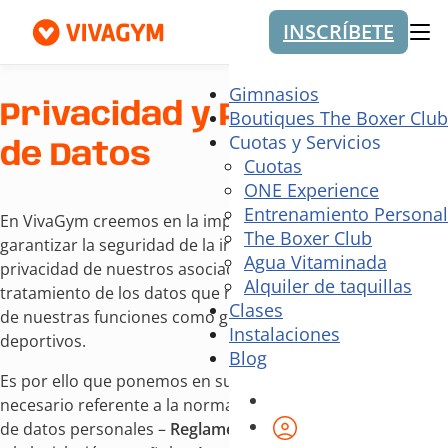
INSCRÍBETE
Me
Gimnasios
Privacidad y Protección
Boutiques The Boxer Club
Cuotas y Servicios
de Datos
Cuotas
ONE Experience
Entrenamiento Personal
En VivaGym creemos en la importancia que tiene el
The Boxer Club
garantizar la seguridad de la información, así como la
Agua Vitaminada
privacidad de nuestros asociados para el correcto
Alquiler de taquillas
tratamiento de los datos que nos ceden en el desempeño
Clases
de nuestras funciones como gimnasios y centro
Instalaciones
deportivos.
Blog
Es por ello que ponemos en su conocimiento todo lo
necesario referente a la normativa europea de protección
Área de cliente
de datos personales –
Reglamento (UE) 2016/679
, así como