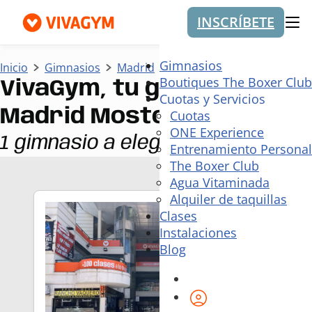
INSCRÍBETE
Me
Gimnasios
Inicio
Gimnasios
Madrid
Mostoles
Boutiques The Boxer Club
VivaGym, tu gimnasio en
Cuotas y Servicios
Madrid Mostoles
Cuotas
ONE Experience
1 gimnasio a elegir
Entrenamiento Personal
The Boxer Club
Agua Vitaminada
Alquiler de taquillas
Clases
Instalaciones
Blog
Área de cliente