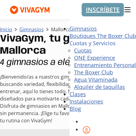
INSCRÍBETE
Me
Gimnasios
Inicio
Gimnasios
Mallorca
Boutiques The Boxer Club
VivaGym, tu gimnasio en
Cuotas y Servicios
Mallorca
Cuotas
ONE Experience
4 gimnasios a elegir
Entrenamiento Personal
The Boxer Club
¡Bienvenido/as a nuestros gimnasios en Mallorca! Si estás
Agua Vitaminada
buscando variedad, flexibilidad y buena energía para
Alquiler de taquillas
entrenar, aquí lo tienes todo. Nuestros clubes están
Clases
diseñados para motivarte cada día, estés donde estés.
Instalaciones
Disfruta de gimnasios en Mallorca modernos, accesibles y
Blog
sin permanencia. ¡Elige tu favorito y empieza hoy a cambiar
tu rutina con VivaGym!
Área de cliente