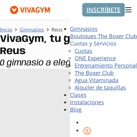
INSCRÍBETE
Me
Gimnasios
Inicio
Gimnasios
Reus
Boutiques The Boxer Club
VivaGym, tu gimnasio en
Cuotas y Servicios
Reus
Cuotas
ONE Experience
0 gimnasio a elegir
Entrenamiento Personal
The Boxer Club
Agua Vitaminada
Alquiler de taquillas
Clases
Instalaciones
Blog
Área de cliente