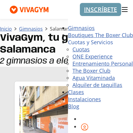
INSCRÍBETE
Me
Gimnasios
Inicio
Gimnasios
Salamanca
Boutiques The Boxer Club
VivaGym, tu gimnasio en
Cuotas y Servicios
Salamanca
Cuotas
ONE Experience
2 gimnasios a elegir
Entrenamiento Personal
The Boxer Club
Agua Vitaminada
Alquiler de taquillas
Clases
Instalaciones
Blog
Área de cliente