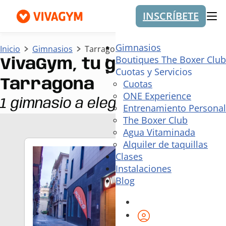
INSCRÍBETE
Me
Gimnasios
Inicio
Gimnasios
Tarragona
Boutiques The Boxer Club
VivaGym, tu gimnasio en
Cuotas y Servicios
Tarragona
Cuotas
ONE Experience
1 gimnasio a elegir
Entrenamiento Personal
The Boxer Club
Agua Vitaminada
Alquiler de taquillas
Clases
Instalaciones
Blog
Área de cliente