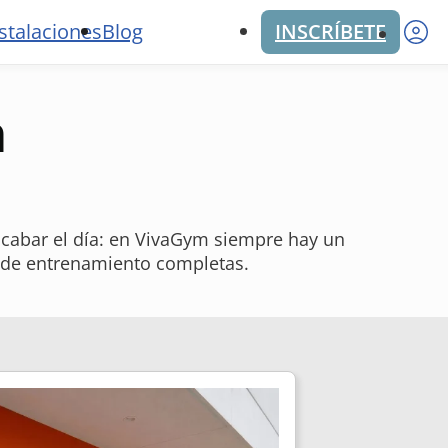
M
stalaciones
Blog
INSCRÍBETE
a
 acabar el día: en VivaGym siempre hay un
s de entrenamiento completas.