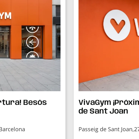
rtura! Besós
VivaGym ¡Próxi
de Sant Joan
 Barcelona
Passeig de Sant Joan,2