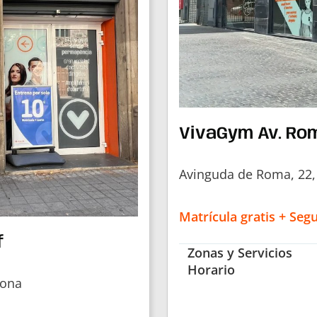
VivaGym Av. Ro
Avinguda de Roma, 22,
Matrícula gratis + Seg
f
Zonas y Servicios
Horario
lona