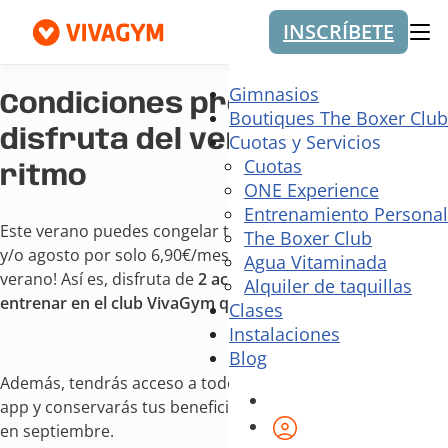
INSCRÍBETE
Me
Gimnasios
Condiciones promoción
Boutiques The Boxer Club
disfruta del verano a tu
Cuotas y Servicios
Cuotas
ritmo
ONE Experience
Entrenamiento Personal
Este verano puedes congelar tu cuota los meses de julio
The Boxer Club
y/o agosto por solo 6,90€/mes y… ¡seguir entrenando este
Agua Vitaminada
verano! Así es, disfruta de
2 accesos mensuales
para
Alquiler de taquillas
entrenar en el club VivaGym que tú quieras.
Clases
Instalaciones
Blog
Además, tendrás acceso a todo el contenido de nuestra
app y conservarás tus beneficios cuando vuelvas a la rutina
Área de cliente
en septiembre.