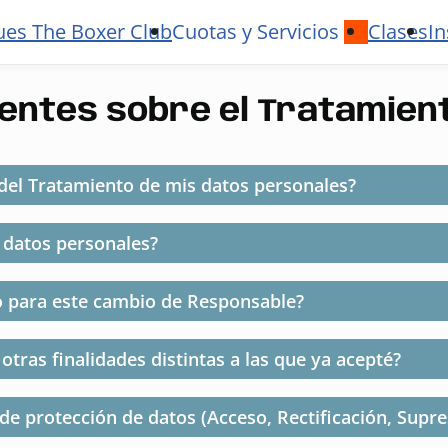
ues The Boxer Club
Cuotas y Servicios
Clases
In
ntes sobre el Tratamient
del Tratamiento de mis datos personales?
 datos personales?
o para este cambio de Responsable?
 otras finalidades distintas a las que ya acepté?
e protección de datos (Acceso, Rectificación, Supres