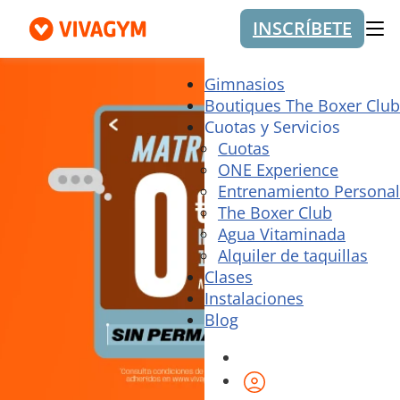
INSCRÍBETE
Me
Gimnasios
Boutiques The Boxer Club
Cuotas y Servicios
Cuotas
ONE Experience
Entrenamiento Personal
The Boxer Club
Agua Vitaminada
Alquiler de taquillas
Clases
Instalaciones
Blog
Área de cliente