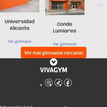
Ver 
Universidad
Conde
Alicante
Lumiares
Ver gimnasio
Ver gimnasio
Ver más gimnasios cercanos
Instagram
TikTok
Facebook
Información legal