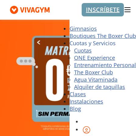
INSCRÍBETE
Me
Gimnasios
Boutiques The Boxer Club
Cuotas y Servicios
Cuotas
ONE Experience
Entrenamiento Personal
The Boxer Club
Agua Vitaminada
Alquiler de taquillas
Clases
Instalaciones
Blog
Área de cliente