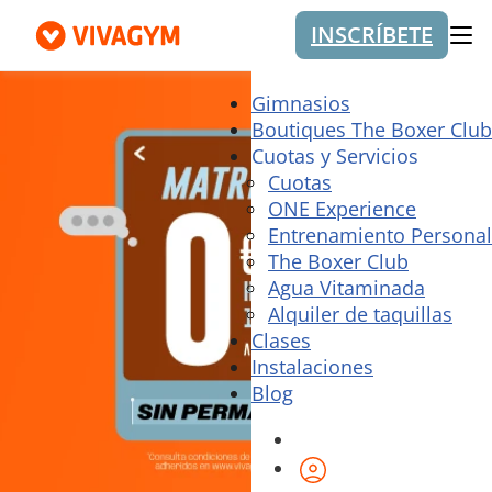
INSCRÍBETE
Me
Gimnasios
Boutiques The Boxer Club
Cuotas y Servicios
Cuotas
ONE Experience
Entrenamiento Personal
The Boxer Club
Agua Vitaminada
Alquiler de taquillas
Clases
Instalaciones
Blog
Área de cliente