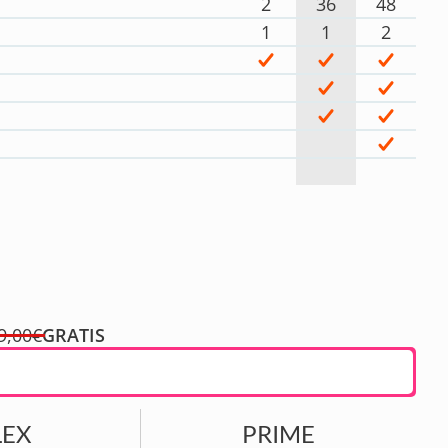
2
36
48
1
1
2
9,00€
GRATIS
LEX
PRIME