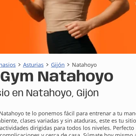
nasios
Asturias
Gijón
Natahoyo
aGym Natahoyo
io en Natahoyo, Gijón
atahoyo te lo ponemos fácil para entrenar a tu man
iente, clases variadas y sin ataduras, este es tu si
actividades dirigidas para todos los niveles. Perfec
 complicaciones y cerca de casa. Súmate hoy mismo a