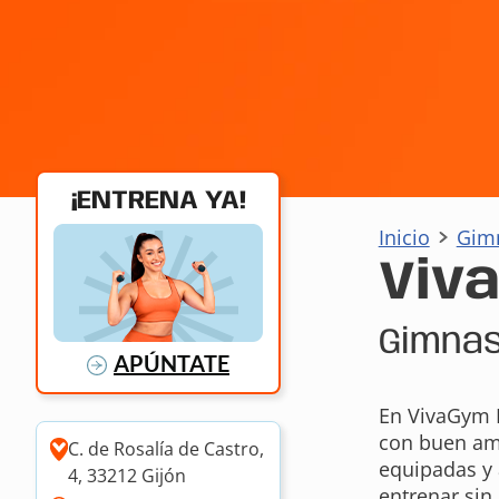
¡ENTRENA YA!
Inicio
Gim
Viv
Gimnas
APÚNTATE
En VivaGym N
con buen amb
C. de Rosalía de Castro,
equipadas y 
4, 33212 Gijón
entrenar sin