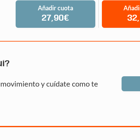
Añadir cuota
Añadi
27,90€
32
uí?
n movimiento y cuídate como te