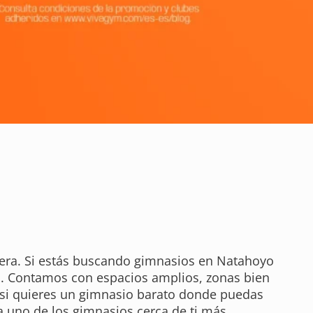
era. Si estás buscando gimnasios en Natahoyo
tio. Contamos con espacios amplios, zonas bien
to si quieres un gimnasio barato donde puedas
 uno de los gimnasios cerca de ti más