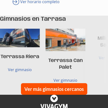
Ver horario completo
Gimnasios en Tarrasa
Mill
Sa
Terrassa Riera
Ver 
Terrassa Can
Palet
Ver gimnasio
Ver gimnasio
Ver más gimnasios cercanos