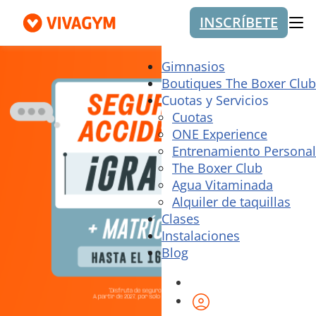
INSCRÍBETE
Me
Gimnasios
Boutiques The Boxer Club
Cuotas y Servicios
Cuotas
ONE Experience
Entrenamiento Personal
The Boxer Club
Agua Vitaminada
Alquiler de taquillas
Clases
Instalaciones
Blog
Área de cliente