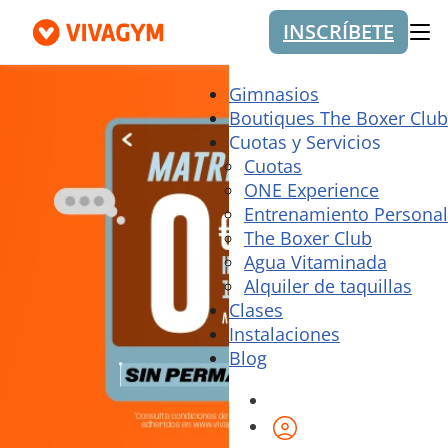
INSCRÍBETE
Me
Gimnasios
Boutiques The Boxer Club
Cuotas y Servicios
Cuotas
ONE Experience
Entrenamiento Personal
The Boxer Club
Agua Vitaminada
Alquiler de taquillas
Clases
Instalaciones
Blog
Área de cliente