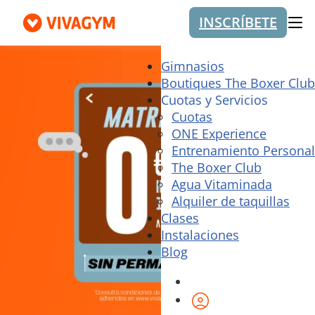
INSCRÍBETE
Me
Gimnasios
Boutiques The Boxer Club
Cuotas y Servicios
Cuotas
ONE Experience
Entrenamiento Personal
The Boxer Club
Agua Vitaminada
Alquiler de taquillas
Clases
Instalaciones
Blog
Área de cliente