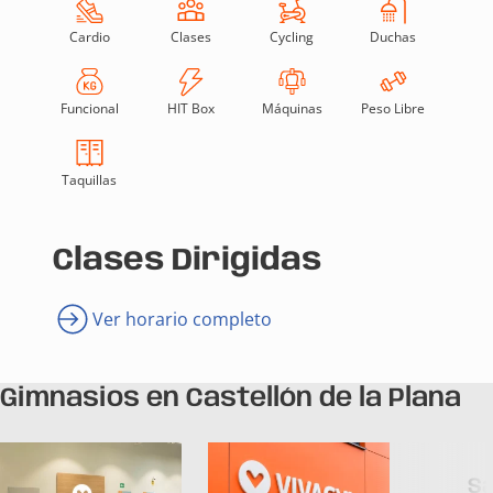
Cardio
Clases
Cycling
Duchas
Funcional
HIT Box
Máquinas
Peso Libre
Taquillas
Clases Dirigidas
Ver horario completo
Gimnasios en Castellón de la Plana
S