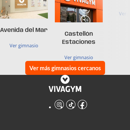
Ver 
Avenida del Mar
Castellón
Estaciones
Ver gimnasio
Ver gimnasio
Ver más gimnasios cercanos
Instagram
TikTok
Facebook