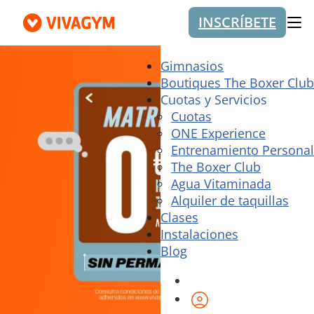
INSCRÍBETE
Me
Gimnasios
Boutiques The Boxer Club
Cuotas y Servicios
Cuotas
ONE Experience
Entrenamiento Personal
The Boxer Club
Agua Vitaminada
Alquiler de taquillas
Clases
Instalaciones
Blog
Área de cliente