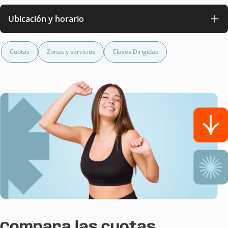
Ubicación y horario
Cuotas
Zonas y servicios
Clases Dirigidas
Compara las cuotas