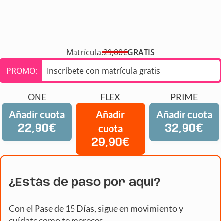
Matrícula:
29,00€
GRATIS
PROMO:
Inscríbete con matrícula gratis
ONE
FLEX
PRIME
Añadir cuota
Añadir
Añadir cuota
22,90€
cuota
32,90€
29,90€
¿Estás de paso por aquí?
Con el Pase de 15 Días, sigue en movimiento y
cuídate como te mereces.