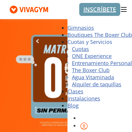
INSCRÍBETE
Me
Gimnasios
Boutiques The Boxer Club
Cuotas y Servicios
Cuotas
ONE Experience
Entrenamiento Personal
The Boxer Club
Agua Vitaminada
Alquiler de taquillas
Clases
Instalaciones
Blog
Área de cliente