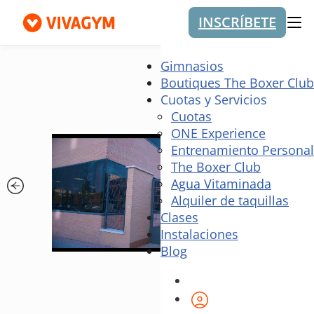
INSCRÍBETE
Me
Gimnasios
Boutiques The Boxer Club
Cuotas y Servicios
Cuotas
ONE Experience
Entrenamiento Personal
The Boxer Club
Agua Vitaminada
Alquiler de taquillas
Clases
Instalaciones
Blog
Área de cliente