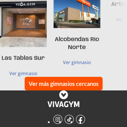
Artu
Ver 
Alcobendas Río
Norte
Las Tablas Sur
Ver gimnasio
Ver gimnasio
Ver más gimnasios cercanos
Instagram
TikTok
Facebook