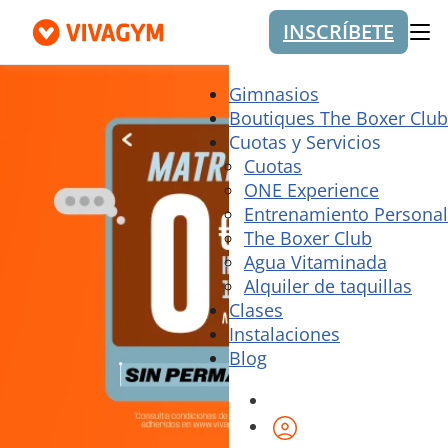
INSCRÍBETE
Me
Gimnasios
Boutiques The Boxer Club
Cuotas y Servicios
Cuotas
ONE Experience
Entrenamiento Personal
The Boxer Club
Agua Vitaminada
Alquiler de taquillas
Clases
Instalaciones
Blog
Área de cliente