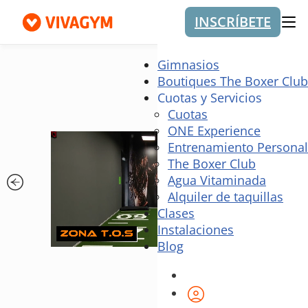
INSCRÍBETE
Me
Gimnasios
Boutiques The Boxer Club
Cuotas y Servicios
Cuotas
ONE Experience
Entrenamiento Personal
The Boxer Club
Agua Vitaminada
Alquiler de taquillas
Clases
Instalaciones
Blog
Área de cliente