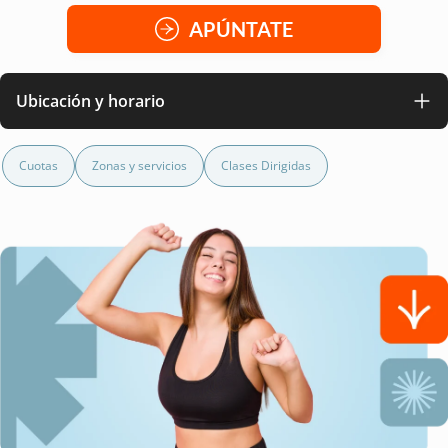
APÚNTATE
Ubicación y horario
Cuotas
Zonas y servicios
Clases Dirigidas