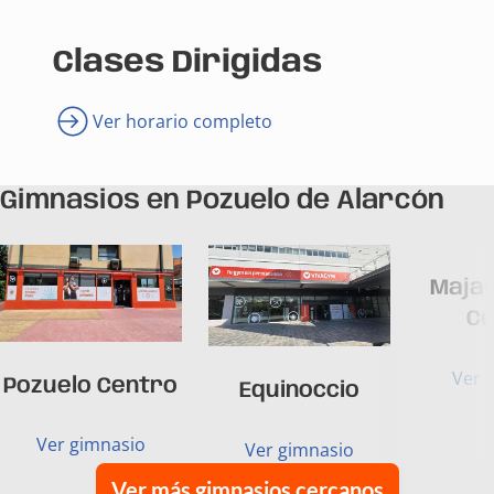
Clases Dirigidas
Ver horario completo
Gimnasios en Pozuelo de Alarcón
Maja
Ce
Ver 
Pozuelo Centro
Equinoccio
Ver gimnasio
Ver gimnasio
Ver más gimnasios cercanos