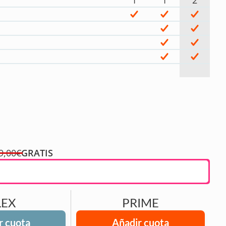
1
1
2
9,00€
GRATIS
LEX
PRIME
r cuota
Añadir cuota