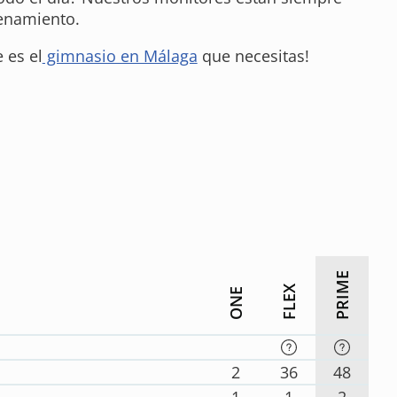
renamiento.
 es el
gimnasio en Málaga
que necesitas!
PRIME
FLEX
ONE
2
36
48