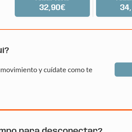
32,90€
34
uí?
n movimiento y cuídate como te
empo para desconectar?