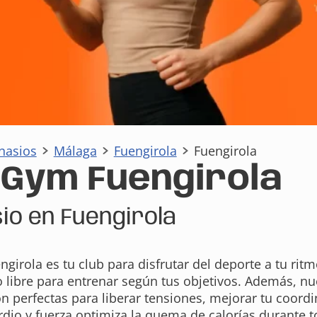
nasios
Málaga
Fuengirola
Fuengirola
aGym Fuengirola
io en Fuengirola
girola es tu club para disfrutar del deporte a tu ritm
o libre para entrenar según tus objetivos. Además, n
on perfectas para liberar tensiones, mejorar tu coord
dio y fuerza optimiza la quema de calorías durante 