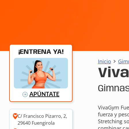
¡ENTRENA YA!
Inicio
Gim
Viv
Gimnas
APÚNTATE
VivaGym Fuen
fuerza y pes
C/ Francisco Pizarro, 2,
Stretching s
29640 Fuengirola
combinar car