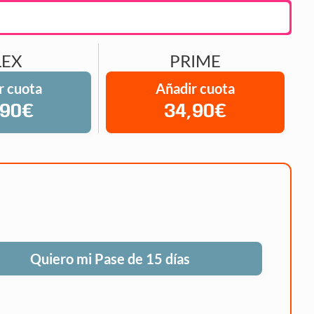
LEX
PRIME
r cuota
Añadir cuota
,90€
34,90€
Quiero mi Pase de 15 días