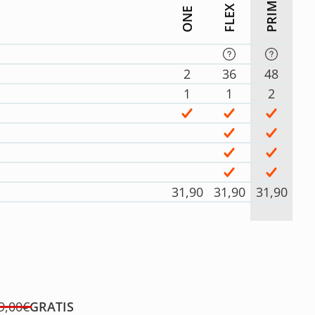
PRIME
FLEX
ONE
2
36
48
1
1
2
31,90
31,90
31,90
9,00€
GRATIS