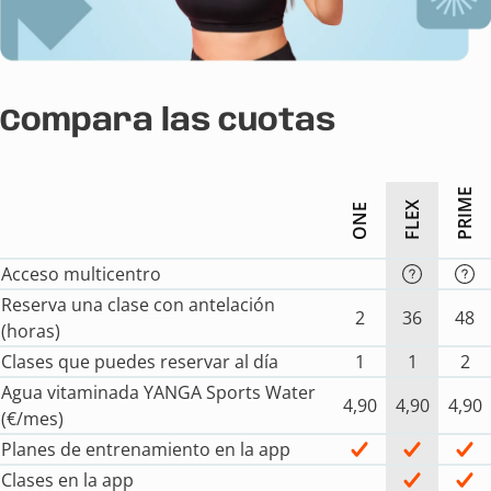
Compara las cuotas
PRIME
FLEX
ONE
Acceso multicentro
Reserva una clase con antelación
2
36
48
(horas)
Clases que puedes reservar al día
1
1
2
Agua vitaminada YANGA Sports Water
4,90
4,90
4,90
(€/mes)
Planes de entrenamiento en la app
Clases en la app