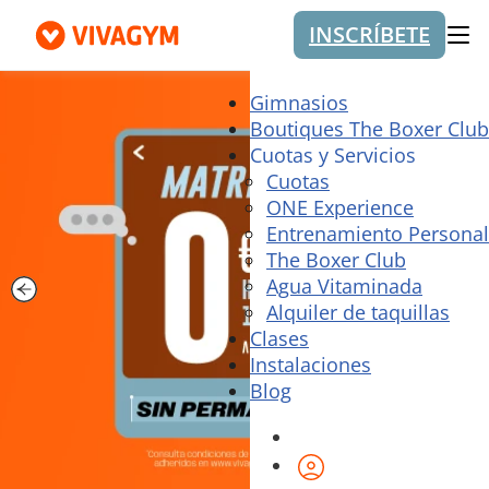
INSCRÍBETE
Me
Gimnasios
Boutiques The Boxer Club
Cuotas y Servicios
Cuotas
ONE Experience
Entrenamiento Personal
The Boxer Club
Agua Vitaminada
Alquiler de taquillas
Clases
Instalaciones
Blog
Área de cliente