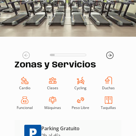
Zonas y Servicios
Cardio
Clases
Cycling
Duchas
Funcional
Máquinas
Peso Libre
Taquillas
Parking Gratuito
2h al día