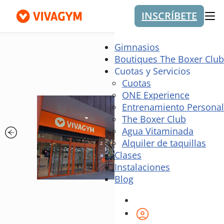
INSCRÍBETE
Me
Gimnasios
Boutiques The Boxer Club
Cuotas y Servicios
Cuotas
ONE Experience
Entrenamiento Personal
The Boxer Club
Agua Vitaminada
Alquiler de taquillas
Clases
Instalaciones
Blog
Área de cliente