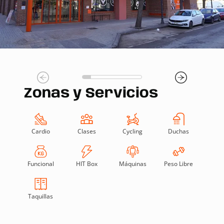
Zonas y Servicios
Cardio
Clases
Cycling
Duchas
Funcional
HIT Box
Máquinas
Peso Libre
Taquillas