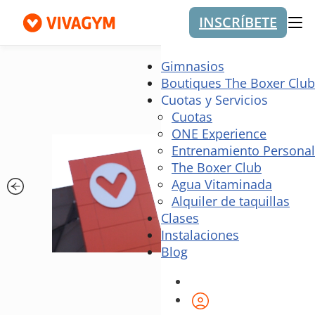
INSCRÍBETE
Me
Gimnasios
Boutiques The Boxer Club
Cuotas y Servicios
Cuotas
ONE Experience
Entrenamiento Personal
The Boxer Club
Agua Vitaminada
Alquiler de taquillas
Clases
Instalaciones
Blog
Área de cliente