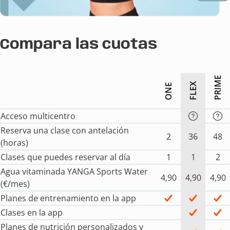
Compara las cuotas
PRIME
FLEX
ONE
Acceso multicentro
Reserva una clase con antelación
2
36
48
(horas)
Clases que puedes reservar al día
1
1
2
Agua vitaminada YANGA Sports Water
4,90
4,90
4,90
(€/mes)
Planes de entrenamiento en la app
Clases en la app
Planes de nutrición personalizados y