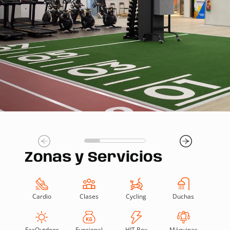
Zonas y Servicios
Cardio
Clases
Cycling
Duchas
FacOutdoor
Funcional
HIT Box
Máquinas