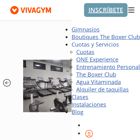
INSCRÍBETE
Me
Gimnasios
Boutiques The Boxer Club
Cuotas y Servicios
Cuotas
ONE Experience
Entrenamiento Personal
The Boxer Club
Agua Vitaminada
Alquiler de taquillas
Clases
Instalaciones
Blog
Área de cliente