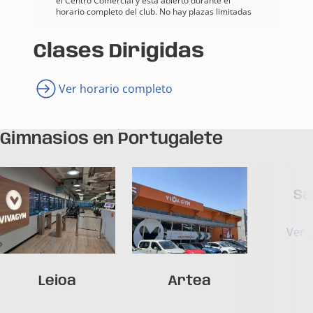
el Centro Comercial y está abierto durante el
horario completo del club. No hay plazas limitadas
Clases Dirigidas
Ver horario completo
Gimnasios en Portugalete
Sa
Ver 
Leioa
Artea