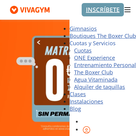
INSCRÍBETE
Me
Gimnasios
Boutiques The Boxer Club
Cuotas y Servicios
Cuotas
ONE Experience
Entrenamiento Personal
The Boxer Club
Agua Vitaminada
Alquiler de taquillas
Clases
Instalaciones
Blog
Área de cliente