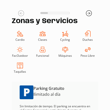
Zonas y Servicios
Cardio
Clases
Cycling
Duchas
FacOutdoor
Funcional
Máquinas
Peso Libre
Taquillas
Parking Gratuito
Ilimitado al día
Sin limitación de tiempo. El parking se encuentra en