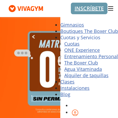
INSCRÍBETE
Me
Gimnasios
Boutiques The Boxer Club
Cuotas y Servicios
Cuotas
ONE Experience
Entrenamiento Personal
The Boxer Club
Agua Vitaminada
Alquiler de taquillas
Clases
Instalaciones
Blog
Área de cliente