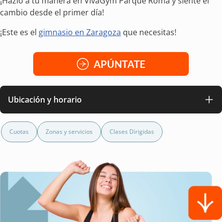
¡Hazlo a tu manera en VivaGym Parque Roma y siente el
cambio desde el primer día!
¡Este es el
gimnasio en Zaragoza
que necesitas!
APÚNTATE
Ubicación y horario
Cuotas
Zonas y servicios
Clases Dirigidas