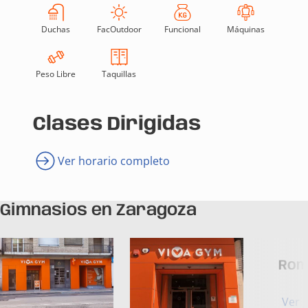
Duchas
FacOutdoor
Funcional
Máquinas
Peso Libre
Taquillas
Clases Dirigidas
Ver horario completo
Gimnasios en Zaragoza
Rom
Ver 