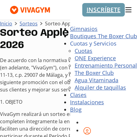
INSCRÍBETE
Me
Inicio
Sorteos
Sorteo Apple Watch Junio 2026
Gimnasios
Sorteo Apple Watch Junio
Boutiques The Boxer Club
Cuotas y Servicios
2026
Cuotas
ONE Experience
De acuerdo con la normativa vigente, EL GYM IBERIA, S.L.U.
Entrenamiento Personal
(en adelante, "VivaGym"), con domicilio en calle Ríos Rosas,
The Boxer Club
11-13, c.p. 29007 de Málaga, y C.I.F. B-85924132, celebra la
Agua Vitaminada
siguiente promoción con el objeto de recoger la opinión de
Alquiler de taquillas
sus clientes y mejorar sus servicios.
Clases
1. OBJETO
Instalaciones
Blog
VivaGym realizará un sorteo entre todas las personas que
completen íntegramente la encuesta de satisfacción y
faciliten una dirección de correo electrónico válida para
Área de cliente
participar durante el Período Promocional. La