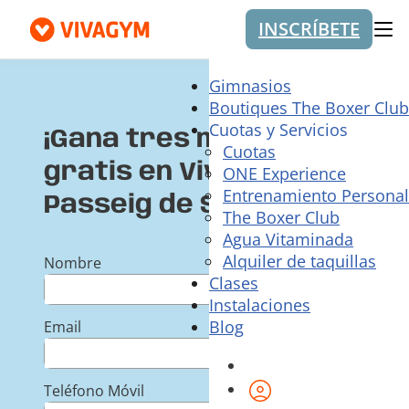
INSCRÍBETE
Me
Gimnasios
Boutiques The Boxer Club
Cuotas y Servicios
¡Gana tres meses
Cuotas
gratis en VivaGym
ONE Experience
Entrenamiento Personal
Passeig de Sant Joan!
The Boxer Club
Agua Vitaminada
Alquiler de taquillas
Nombre
Clases
Instalaciones
Blog
Email
Área de cliente
Teléfono Móvil