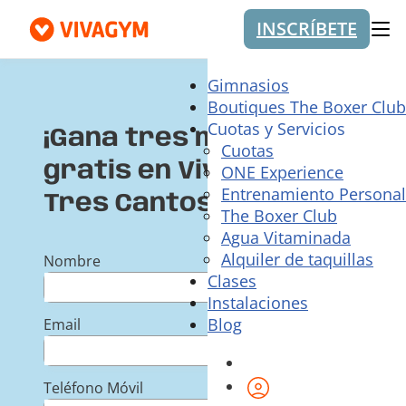
INSCRÍBETE
Me
Gimnasios
Boutiques The Boxer Club
Cuotas y Servicios
¡Gana tres meses
Cuotas
gratis en VivaGym
ONE Experience
Entrenamiento Personal
Tres Cantos!
The Boxer Club
Agua Vitaminada
Alquiler de taquillas
Nombre
Clases
Instalaciones
Blog
Email
Área de cliente
Teléfono Móvil