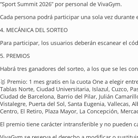
“Sport Summit 2026” por personal de VivaGym.
Cada persona podrá participar una sola vez durante e
4. MECÁNICA DEL SORTEO
Para participar, los usuarios deberán escanear el có
5. PREMIOS
Habrá tres ganadores del sorteo, a los que se les co
🥇 Premio: 1 mes gratis en la cuota One a elegir ent
Tablas Norte, Ciudad Universitaria, Islazul, Cuzco,
Ciudad de Barcelona, Barrio del Pilar, Julián Camaril
Vistalegre, Puerta del Sol, Santa Eugenia, Vallecas, 
Centro, El Retiro, Plaza Mayor, La Concepción, Mercad
El premio tiene carácter intransferible y no pueden c
VivaGym se reserva el derecho a modificar o sustitui