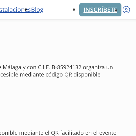
M
stalaciones
Blog
INSCRÍBETE
de Málaga y con C.I.F. B-85924132 organiza un
accesible mediante código QR disponible
ponible mediante el QR facilitado en el evento