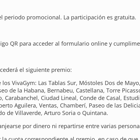
l periodo promocional. La participación es gratuita.
digo QR para acceder al formulario online y cumplime
ncederá el siguiente premio:
re los VivaGym: Las Tablas Sur, Móstoles Dos de Mayo
 Paseo de la Habana, Bernabeu, Castellana, Torre Pic
lo, Carabanchel, Ciudad Lineal, Conde de Casal, Estudi
Alberto Aguilera, Ventas, Chamberí, Paseo de las Delic
o de Villaverde, Arturo Soria o Quintana.
anjearse por dinero ni repartirse entre varias persona
r la cuota correspondiente al premio, en caso de que