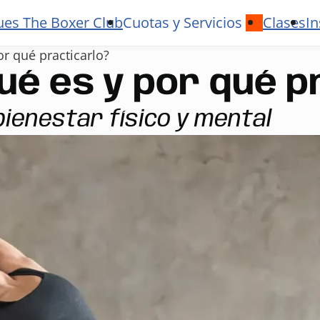
ues The Boxer Club
Cuotas y Servicios
Clases
In
or qué practicarlo?
ué es y por qué p
bienestar físico y mental