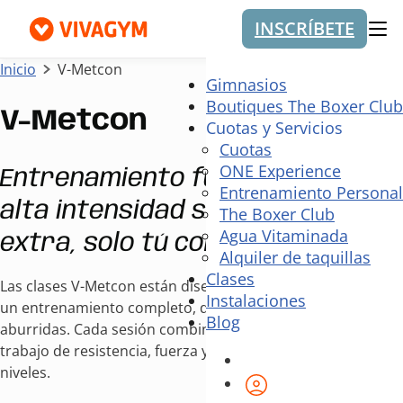
INSCRÍBETE
Me
Inicio
V-Metcon
Gimnasios
Boutiques The Boxer Club
V-Metcon
Cuotas y Servicios
Cuotas
ONE Experience
Entrenamiento funcional y de
Entrenamiento Personal
alta intensidad sin material
The Boxer Club
Agua Vitaminada
extra, solo tú contra tus límites.
Alquiler de taquillas
Clases
Las clases V-Metcon están diseñadas para quienes buscan
Instalaciones
un entrenamiento completo, desafiante y sin rutinas
Blog
aburridas. Cada sesión combina ejercicios funcionales con
trabajo de resistencia, fuerza y cardio adaptado a todos los
niveles.
Área de cliente