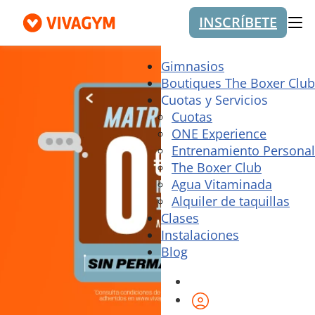
INSCRÍBETE
Me
Gimnasios
Boutiques The Boxer Club
Cuotas y Servicios
Cuotas
ONE Experience
Entrenamiento Personal
The Boxer Club
Agua Vitaminada
Alquiler de taquillas
Clases
Instalaciones
Blog
Área de cliente