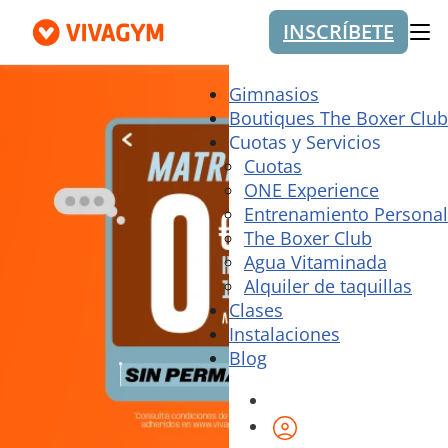
INSCRÍBETE
Me
Gimnasios
Boutiques The Boxer Club
Cuotas y Servicios
Cuotas
ONE Experience
Entrenamiento Personal
The Boxer Club
Agua Vitaminada
Alquiler de taquillas
Clases
Instalaciones
Blog
Área de cliente