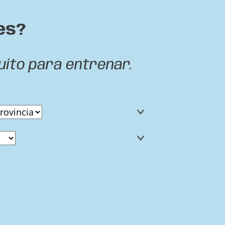
es?
uito para entrenar.