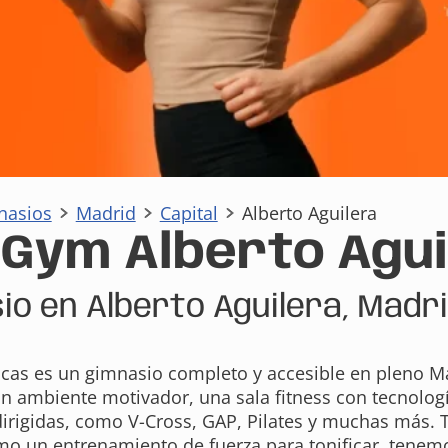
nasios
Madrid
Capital
Alberto Aguilera
aGym Alberto Agui
io en Alberto Aguilera, Madr
scas es un gimnasio completo y accesible en pleno Ma
un ambiente motivador, una sala fitness con tecnolog
dirigidas, como V-Cross, GAP, Pilates y muchas más. T
omo un entrenamiento de fuerza para tonificar, tenemos